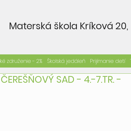
Materská škola Kríková 20, 
ké združenie - 2%
Školská jedáleň
Prijímanie detí
 ČEREŠŇOVÝ SAD - 4.-7.TR. -