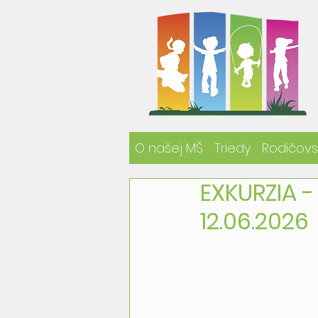
O našej MŠ
Triedy
Rodičovs
EXKURZIA -
12.06.2026