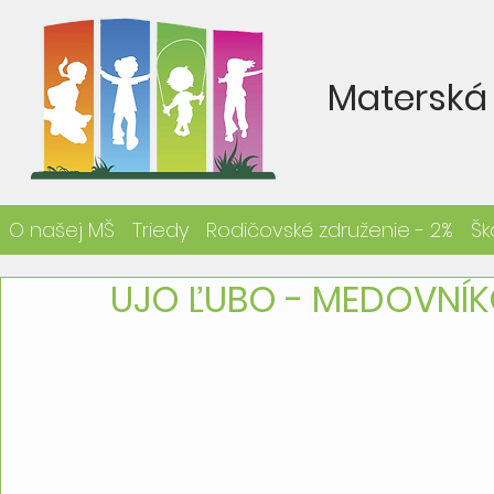
Materská 
O našej MŠ
Triedy
Rodičovské združenie - 2%
Šk
UJO ĽUBO - MEDOVNÍK