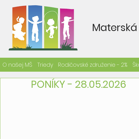
Materská 
O našej MŠ
Triedy
Rodičovské združenie - 2%
Šk
PONÍKY - 28.05.2026